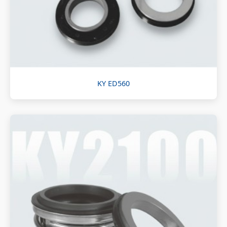
KY ED560