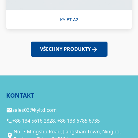
KY BT-A2
VŠECHNY PRODUKTY
KONTAKT
sales03@kyltd.com
+86 134 5616 2828, +86 138 6785 6735
No. 7 Mingshu Road, Jiangshan Town, Ningbo,