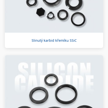
Slinutý karbid křemíku SSiC