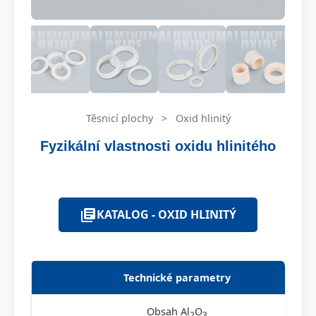
Těsnicí plochy
>
Oxid hlinitý
Fyzikální vlastnosti oxidu hlinitého
KATALOG - OXID HLINITÝ
Technické parametry
Obsah Al
O
2
3