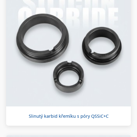
Slinutý karbid křemíku s póry QSSiC+C