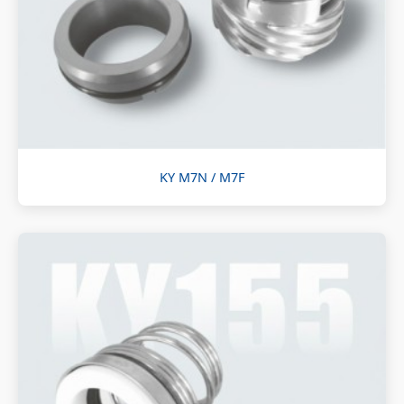
KY M7N / M7F