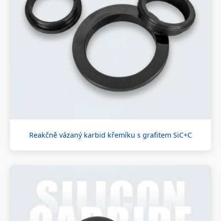
Reakčně vázaný karbid křemíku s grafitem SiC+C