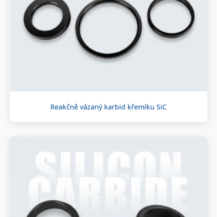
Reakčně vázaný karbid křemíku SiC