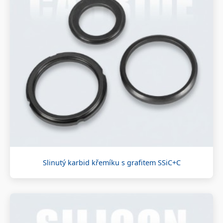
Slinutý karbid křemíku s grafitem SSiC+C