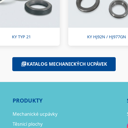
KY TYP 21
KY HJ92N / HJ977GN
KATALOG MECHANICKÝCH UCPÁVEK
PRODUKTY
Mechanické ucpávky
Těsnicí plochy