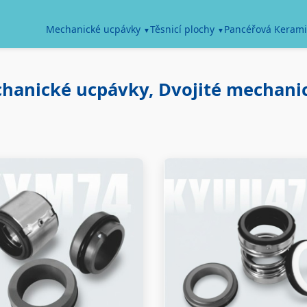
Pancéřová Kerami
Mechanické ucpávky
Těsnicí plochy
chanické ucpávky, Dvojité mechani