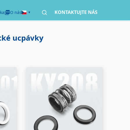
KONTAKTUJTE NÁS
ka
O nás
cké ucpávky