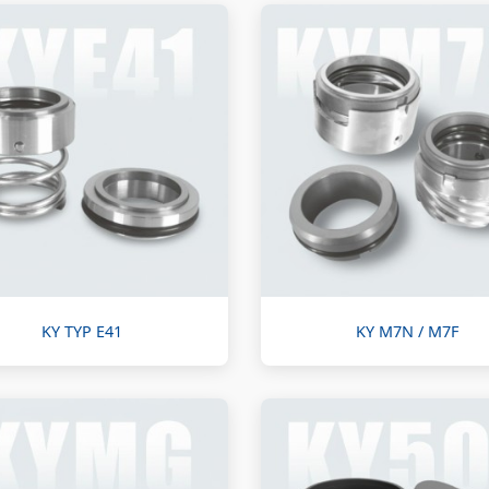
KY TYP E41
KY M7N / M7F