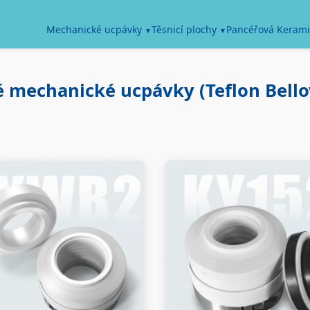
Pancéřová Kerami
Mechanické ucpávky
Těsnicí plochy
é mechanické ucpávky (Teflon Bello