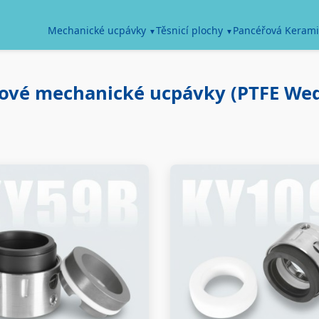
Pancéřová Kerami
Mechanické ucpávky
Těsnicí plochy
nové mechanické ucpávky (PTFE Wed