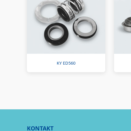
KY ED560
KONTAKT