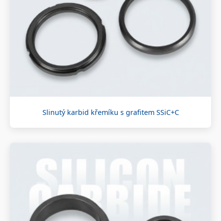
Slinutý karbid křemíku s grafitem SSiC+C