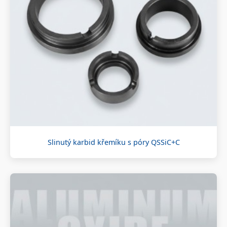
Slinutý karbid křemíku s póry QSSiC+C