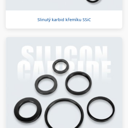
Slinutý karbid křemíku SSiC