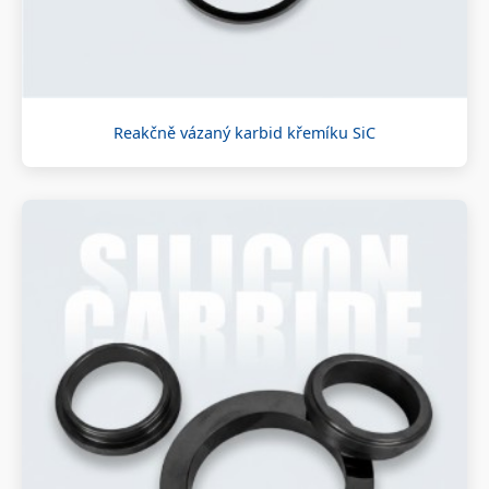
Reakčně vázaný karbid křemíku SiC