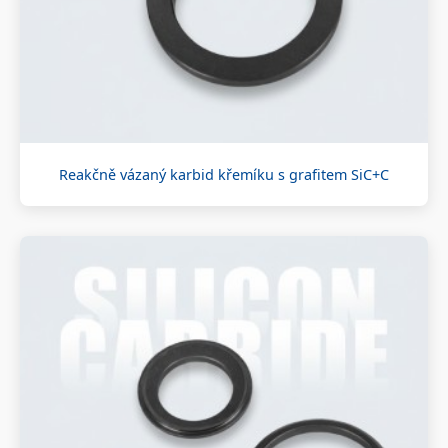
Reakčně vázaný karbid křemíku s grafitem SiC+C