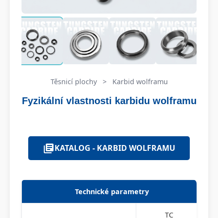
Těsnicí plochy
>
Karbid wolframu
Fyzikální vlastnosti karbidu wolframu
KATALOG - KARBID WOLFRAMU
Technické parametry
TC