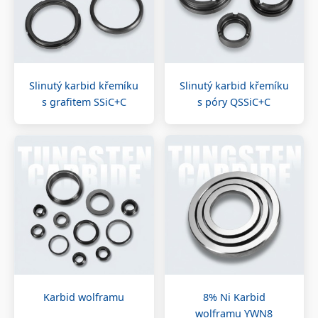
Slinutý karbid křemíku
Slinutý karbid křemíku
s grafitem SSiC+C
s póry QSSiC+C
Karbid wolframu
8% Ni Karbid
wolframu YWN8