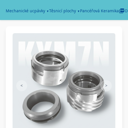
Pancéřová Keramika
Mechanické ucpávky
Těsnicí plochy
O
<
>