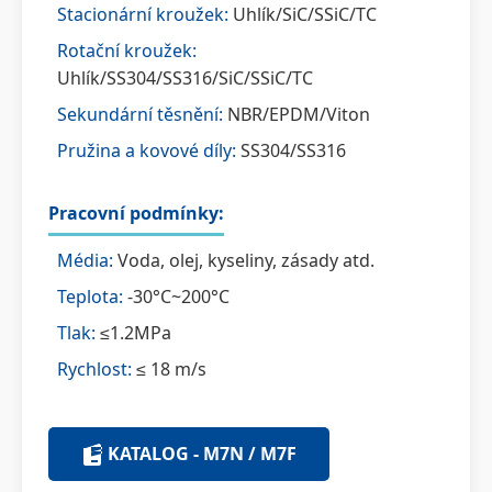
Stacionární kroužek:
Uhlík/SiC/SSiC/TC
Rotační kroužek:
Uhlík/SS304/SS316/SiC/SSiC/TC
Sekundární těsnění:
NBR/EPDM/Viton
Pružina a kovové díly:
SS304/SS316
Pracovní podmínky:
Média:
Voda, olej, kyseliny, zásady atd.
Teplota:
-30°C~200°C
Tlak:
≤1.2MPa
Rychlost:
≤ 18 m/s
KATALOG - M7N / M7F