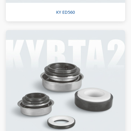
KY ED560