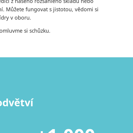
pedici z našeho rozsáhlého skladu nebo
. Můžete fungovat s jistotou, vědomi si
ídry v oboru.
domluvme si schůzku.
odvětví