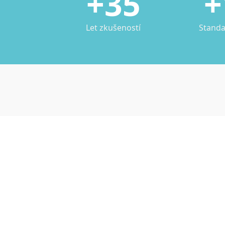
+35
+
Let zkušeností
Standa