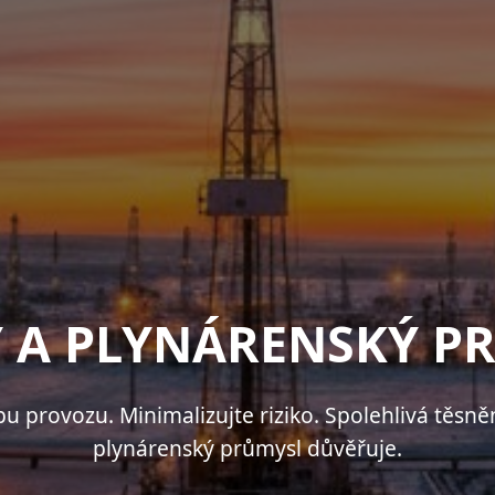
CHEMICKÝ PRŮMYS
rozi. Zvládání náročných podmínek. Špičkové těs
hlubokými znalostmi procesů.