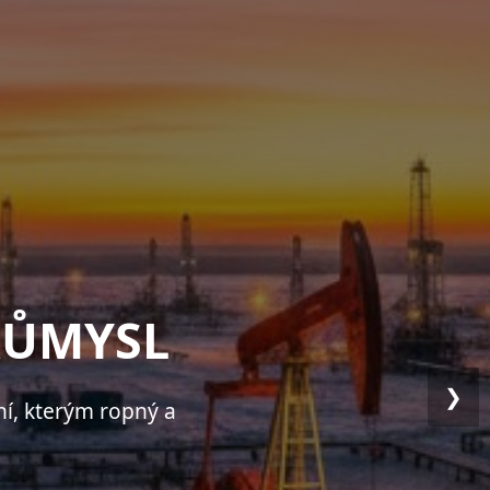
L
❯
nění podložené