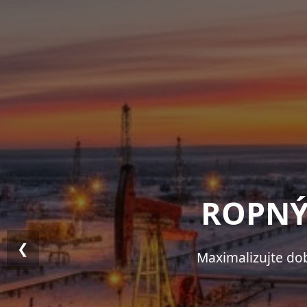
❮
Vzdorování ko