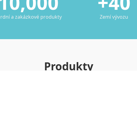
10,000
+40
rdní a zakázkové produkty
Zemí vývozu
Produkty