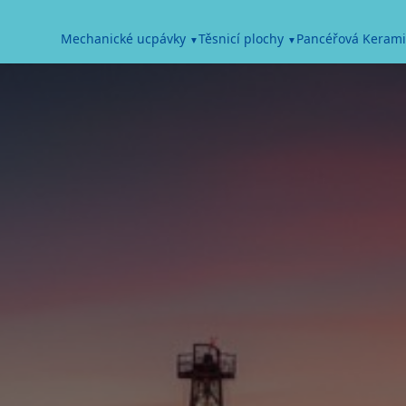
Pancéřová Kerami
Mechanické ucpávky
Těsnicí plochy