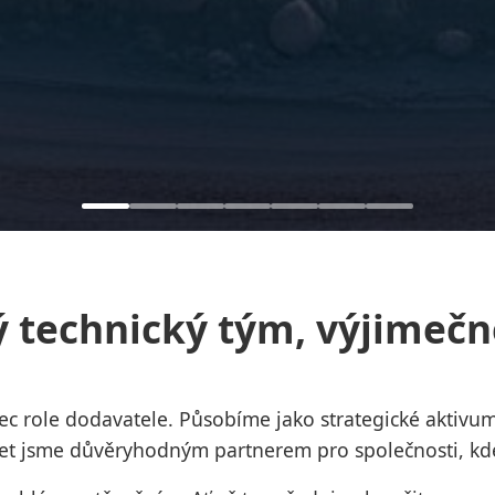
 technický tým, výjimečné
c role dodavatele. Působíme jako strategické aktivum
 let jsme důvěryhodným partnerem pro společnosti, kde