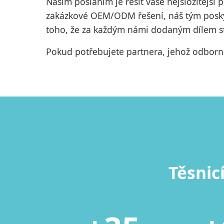
Naším posláním je řešit vaše nejsložitějš
zakázkové OEM/ODM řešení, náš tým poskytu
toho, že za každým námi dodaným dílem sto
Pokud potřebujete partnera, jehož odborno
Těsnic