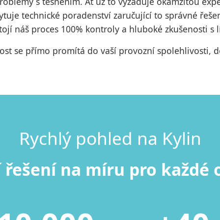
í problémy s těsněním. Ať už to vyžaduje okamžitou ex
je technické poradenství zaručující to správné řešení
jí náš proces 100% kontroly a hluboké zkušenosti s l
st se přímo promítá do vaší provozní spolehlivosti, 
Rychlý pohled na Kylin
í řešení na míru pro každé 