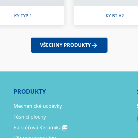
KY TYP 1
KY BT-A2
VŠECHNY PRODUKTY
PRODUKTY
Mechanické ucpávky
Těsnicí plochy
Pancéřová Keramika