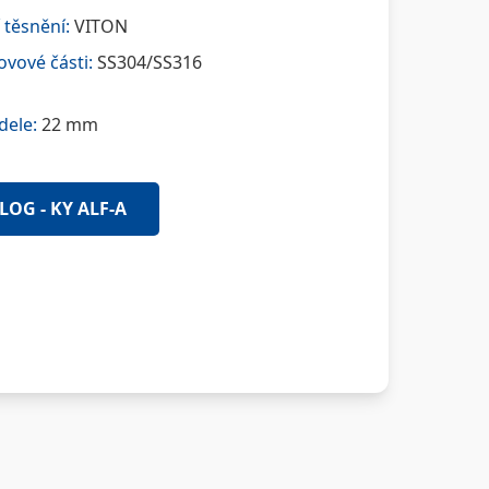
 těsnění:
VITON
ovové části:
SS304/SS316
dele:
22 mm
LOG - KY ALF-A