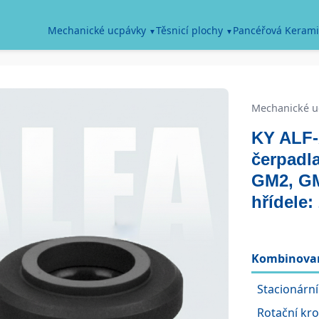
Pancéřová Kerami
Mechanické ucpávky
Těsnicí plochy
Mechanické u
KY ALF-A
čerpadl
GM2, GM
hřídele
Kombinovan
Stacionární
Rotační kr