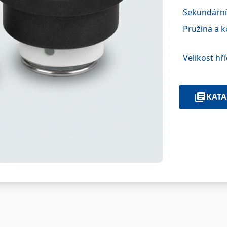
Sekundární
Pružina a k
Velikost hří
KATA