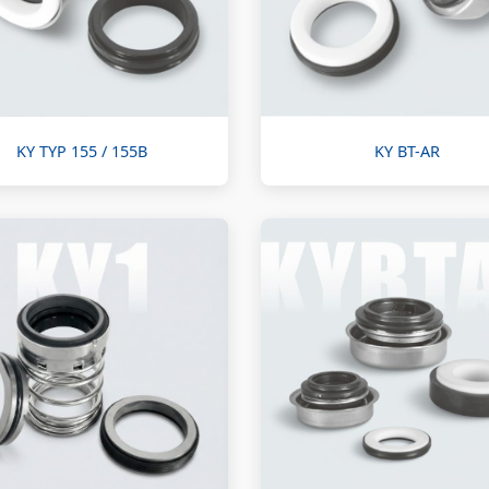
KY TYP 155 / 155B
KY BT-AR