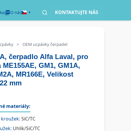
KONTAKTUJTE NÁS
ka
O nás
cpávky
>
OEM ucpávky čerpadel
, čerpadlo Alfa Laval, pro
a ME155AE, GM1, GM1A,
2A, MR166E, Velikost
: 22 mm
é materiály:
 kroužek:
SiC/TC
oužek:
Uhlík/SiC/TC