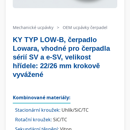
Mechanické ucpávky
>
OEM ucpávky čerpadel
KY TYP LOW-B, čerpadlo
Lowara, vhodné pro čerpadla
sérií SV a e-SV, velikost
hřídele: 22/26 mm krokově
vyvážené
Kombinované materiály:
Stacionární kroužek:
Uhlík/SiC/TC
Rotační kroužek:
SiC/TC
Sekundární těsnění:
Viton