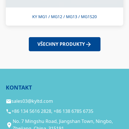
KY MG1 / MG12 / MG13 / MG1S20
VŠECHNY PRODUKTY
KONTAKT
sales03@kyltd.com
+86 134 5616 2828, +86 138 6785 6735
No. 7 Mingshu Road, Jiangshan Town, Ningbo,
Zhejiang, China, 315191