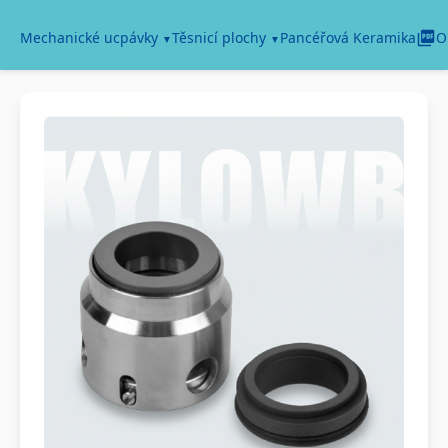
Pancéřová Keramika
Mechanické ucpávky
Těsnicí plochy
O