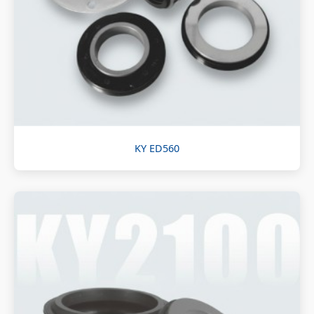
KY ED560